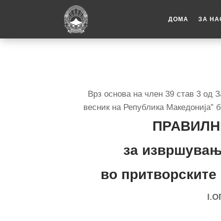
ДОМА
ЗА НА
Врз основа на член 39 став 3 од
весник на Република Македонија” б
ПРАВИЛН
за извршувањ
во притворските
I
.