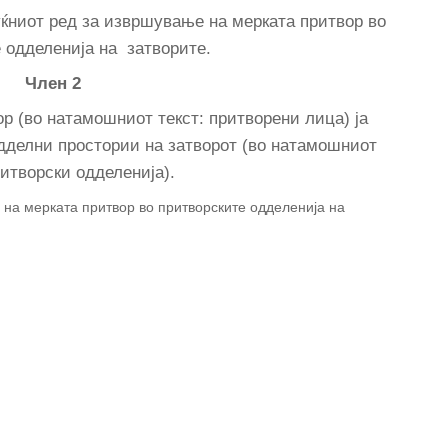
уќниот ред за извршување на мерката притвор во
 одделенија на затворите.
Член 2
р (во натамошниот текст: притворени лица) ја
дделни простории на затворот (во натамошниот
ритворски одделенија).
а мерката притвор во притворските одделенија на