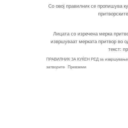
Со овој правилник се пропишува к
притворските
Лицата со изречена мерка притво
извршуваат мерката притвор во о
текст: п
ПРАВИЛНИК ЗА КУЌЕН РЕД за извршување н
затворите
Превземи