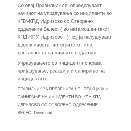
Со овој Правилник се определуваат
начинот на управување со инциденти во
КПУ-КПД Идризово со Отворено
одделение Велес ( во натамошен текст
КПД-КПУ Идризово ) кој ја нарушуваат
доверливоста, интегритетот или
достапноста на личните податоци.
Управувањето со инциденти опфаќа
пријавување, реакција и санирање на
инцидентите.
ПРАВИЛНИК ЗА ПРЕВЕНИРАЊЕ , РЕАКЦИЈА И
САНИРАЊЕ НА ИНЦИДЕНТИ ВО КПУ-КПД
ИДРИЗОВО СО ОТВОРЕНО ОДДЕЛЕНИЕ
ВЕЛЕС
Download