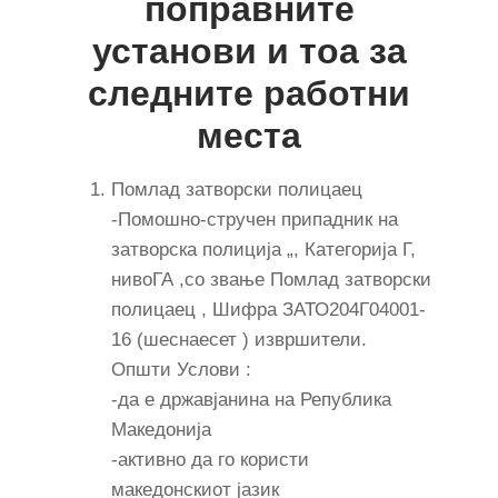
поправните
установи и тоа за
следните работни
места
Помлад затворски полицаец
-Помошно-стручен припадник на
затворска полиција „, Категорија Г,
нивоГА ,со звање Помлад затворски
полицаец , Шифра ЗАТО204Г04001-
16 (шеснаесет ) извршители.
Општи Услови :
-да е државјанина на Република
Македонија
-активно да го користи
македонскиот јазик