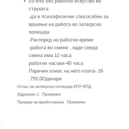
со или без работно искуство во
струката
-да е психофизички спосособен за
вршење на работа во затворска
полиција
-Распоред на работно време
-работа во смени , каде секоја
смена има 12 часа
работни часови-40 часа
Паричен износ на нето плата- 26
.755,0Оденари
Оглас-за-затворска-полиција-КПУ-КПД-
Идризово-1
Превземи
Пријава-за-вработување
Превземи