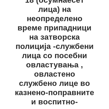
18 (осумнаесет
лица) на
неопределено
време припадници
на затворска
полиција -службени
лица со посебни
овластувања ,
овластено
службено лице во
казнено-поправните
и воспитно-