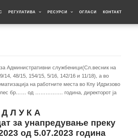
С
РЕГУЛАТИВА
РЕСУРСИ
ОГЛАСИ
КОНТАКТ
от за Административни службеници(Сл.весник на
14, 48/15, 154/15, 5/16, 142/16 и 11/18), а во
ематизација на работните места во Кпу Идризово
 Велес бр…… од ……………. година, директорот ја
 Д Л У К А
дат за унапредување преку
2023 од 5.07.2023 година