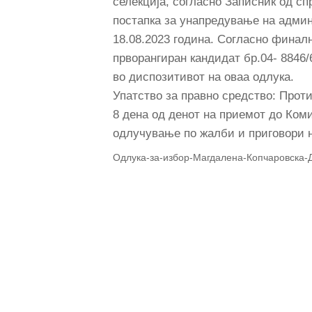
селекција, согласно Записник од сп
постапка за унапредување на админ
18.08.2023 година. Согласно финалн
прворангиран кандидат бр.04- 8846/
во диспозитивот на оваа одлука.
Упатство за правно средство: Проти
8 дена од денот на приемот до Коми
одлучување по жалби и приговори 
Одлука-за-избор-Магдалена-Копчаровска-