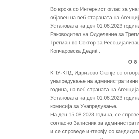
Во врска со Интерниот оглас за уна
oбјавен на веб стараната на Агенци
Установата на ден 01.08.2023 годи
Раководител на Одделение за Третм
Третман во Сектор за Ресоцијализа
Копчаровска Дедиќ .
О б 
КПУ-КПД Идризово Скопје со отворе
унапредување на административни 
година, на веб страната на Агенциј
Установата на ден 01.08.2023 годи
комисија за Унапредување.
На ден 15.08.2023 година, се спров
согласно Записник за административ
и се спроведе интервју со кандида