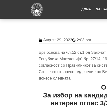
ДОМА
ЗА НА
August 29, 2023
2:03 pm
Врз основа на чл.52 ст.1 од Закон
Република Македонија” бр. 27/14, 199/
согласност со Правилникот за сист
Скопје со отворено одделение во
донесе следната
О
За избор на канди
интерен оглас 3/