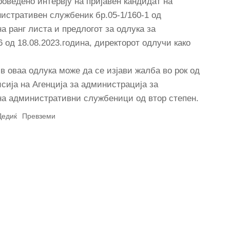
роведено интервју на пријавен кандидат на
истративен службеник бр.05-1/160-1 од
а ранг листа и предлогот за одлука за
6 од 18.08.2023.година, директорот одлучи како
в оваа одлука може да се изјави жалба во рок од
сија на Агенција за администрација за
на административни службеници од втор степен.
Дедиќ
Превземи