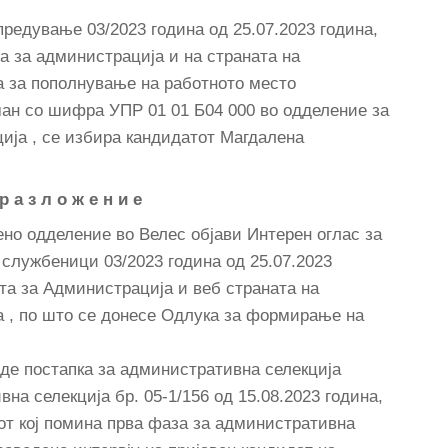
предување 03/2023 година од 25.07.2023 година,
ја за администрација и на страната на
на за пополнување на работното место
ан со шифра УПР 01 01 Б04 000 во одделение за
ција , се избира кандидатот Магдалена
р а з л о ж е н и е
но одделение во Велес објави Интерен оглас за
службеници 03/2023 година од 25.07.2023
ата за Администрација и веб страната на
на , по што се донесе Одлука за формирање на
еде постапка за административна селекција
на селекција бр. 05-1/156 од 15.08.2023 година,
тот кој помина прва фаза за административна