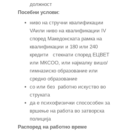
должност
Пoсебни услови:
ниво на стручни квалификации
VAили ниво на квалификации IV
според Македонската рамка на
квалификации и 180 или 240
кредити стекнати според ЕЦВЕТ
или МКСОО, или најмалку вишо/
гимназиско образование или
средно образование
со или без работно искуство во
струката
да е психофизички спосособен за
вршење на работа во затворска
полиција
Распоред на работно време