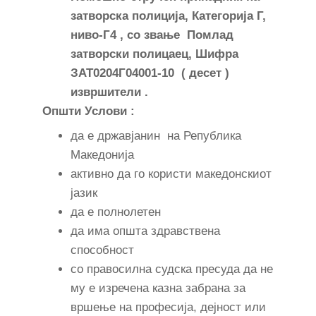
затворска полиција, Категорија Г,
ниво-Г4 , со звање Помлад
затворски полицаец, Шифра
ЗАТ0204Г04001-10 ( десет )
извршители .
Општи Услови
:
да е државјанин на Република
Македонија
активно да го користи македонскиот
јазик
да е полнолетен
да има општа здравствена
способност
со правосилна судска пресуда да не
му е изречена казна забрана за
вршење на професија, дејност или