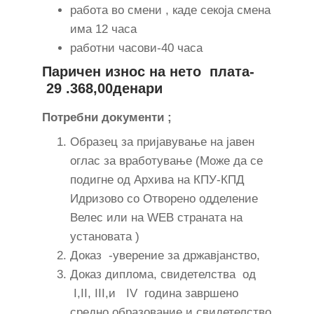
работа во смени , каде секоја смена
има 12 часа
работни часови-40 часа
Паричен износ на нето плата-
29 .368,00денари
Потребни документи ;
Образец за пријавување на јавен
оглас за вработување (Може да се
подигне од Архива на КПУ-КПД
Идризово со Отворено одделение
Велес или на WEB страната на
установата )
Доказ -уверение за државјанство,
Доказ диплома, свидетелства од
I,II, III,и IV година завршено
средно образование и свидетелство