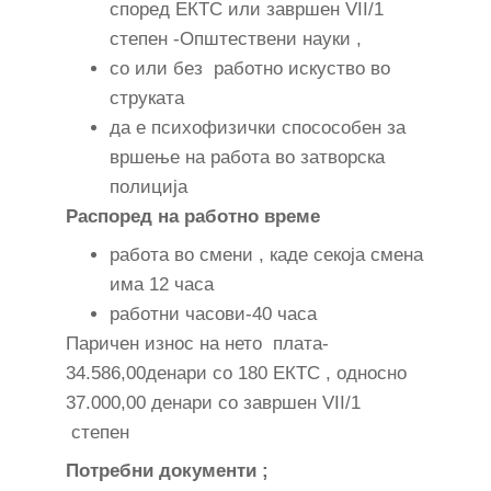
според ЕКТС или завршен VII/1
степен -Општествени науки ,
со или без работно искуство во
струката
да е психофизички спосособен за
вршење на работа во затворска
полиција
Распоред на работно време
работа во смени , каде секоја смена
има 12 часа
работни часови-40 часа
Паричен износ на нето плата-
34.586,00денари со 180 ЕКТС , односно
37.000,00 денари со завршен VII/1
степен
Потребни документи ;