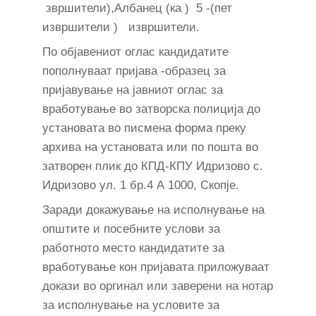
звршители),Албанец (ка ) 5 -(пет
извршители ) извршители.
По објавениот оглас кандидатите
пополнуваат пријава -образец за
пријавување на јавниот оглас за
вработување во затворска полиција до
установата во писмена форма преку
архива на установата или по пошта во
затворен плик до КПД-КПУ Идризово с.
Идризово ул. 1 бр.4 А 1000, Скопје.
Заради докажување на исполнување на
општите и посебните услови за
работното место кандидатите за
вработување кон пријавата приложуваат
докази во оргинал или заверени на нотар
за исполнување на условите за