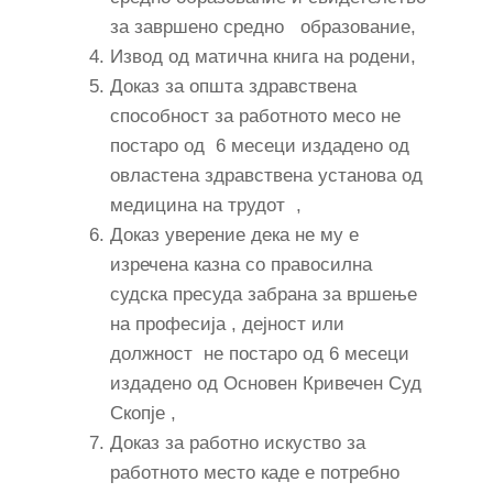
за завршено средно образование,
Извод од матична книга на родени,
Доказ за општа здравствена
способност за работното месо не
постаро од 6 месеци издадено од
овластена здравствена установа од
медицина на трудот ,
Доказ уверение дека не му е
изречена казна со правосилна
судска пресуда забрана за вршење
на професија , дејност или
должност не постаро од 6 месеци
издадено од Основен Кривечен Суд
Скопје ,
Доказ за работно искуство за
работното место каде е потребно