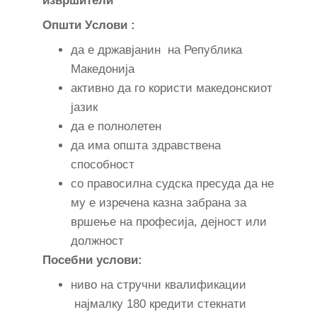
извршители
Општи Услови :
да е државјанин на Република
Македонија
активно да го користи македонскиот
јазик
да е полнолетен
да има општа здравствена
способност
со правосилна судска пресуда да не
му е изречена казна забрана за
вршење на професија, дејност или
должност
Пoсебни услови:
ниво на стручни квалификации
најмалку 180 кредити стекнати