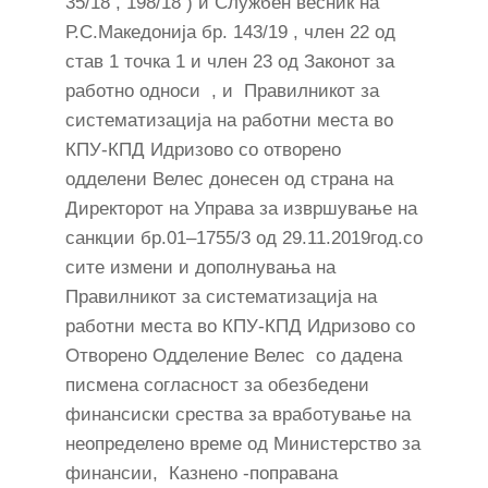
35/18 , 198/18 ) и Службен весник на
Р.С.Македонија бр. 143/19 , член 22 од
став 1 точка 1 и член 23 од Законот за
работно односи , и Правилникот за
систематизација на работни места во
КПУ-КПД Идризово со отворено
одделени Велес донесен од страна на
Директорот на Управа за извршување на
санкции бр.01–1755/3 од 29.11.2019год.со
сите измени и дополнувања на
Правилникот за систематизација на
работни места во КПУ-КПД Идризово со
Отворено Одделение Велес со дадена
писмена согласност за обезбедени
финансиски срества за вработување на
неопределено време од Министерство за
финансии, Казнено -поправана