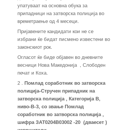
упатуваат на основна обука за
припадници на затворска полиција во
времетраење од 4 месеци.
Пријавените кандидати кои не се
избрани ќе бидат писмено известени во
законскиот рок.
Огласот ќе биде објавен во дневните
весници Нова Македонија , Слободен
печат и Коха.
2 .
Помлад соработник во затворска
полиција-Стручен припадник на
затворска полиција , Категорија В,
ниво-В-3, со звање Помлад
соработник во затворска полиција ,
шифра ЗАТ0204В03002 -20 (дваесет )