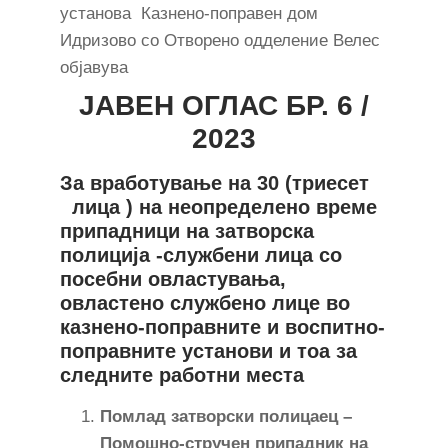
установа Казнено-поправен дом
Идризово со Отворено одделение Велес
објавува
JAВЕН ОГЛАС БР. 6 /
2023
За вработување на 30 (триесет
лица ) на неопределено време
припадници на затворска
полиција -службени лица со
посебни овластувања,
овластено службено лице во
казнено-поправните и воспитно-
поправните установи и тоа за
следните работни места
Помлад затворски полицаец –
Помошно-стручен припадник на