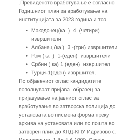
.Превиденото вработување е согласно
Годишниот план за вработување на
институцијата за 2023 година и тоа
Македонец(ка ) 4 (четири)
извршители
Албанец (ка ) 3 -(три) извршители
Ром (ка ) 1-(еден) извршители
Србин ( ка) 1 (еден) извршител
Турци-1(еден) извршител,
По објавениот оглас кандидатите
пополнуваат пријава -образец за
пријавување на јавниот оглас за
вработување во затворска полиција до
установата во писмена форма преку
архива на установата или по пошта во
затворен плик до КПД-КПУ Идризово с.