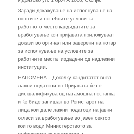
Идризово ул. 1 бр.4 А 1000, Скопје.
Заради докажување на исполнување на
општите и посебните услови за
работното место кандидатите за
вработување кон пријавата приложуваат
докази во оргинал или заверени на нотар
за исполнување на условите за
работните места издадени од надлежни
институции.
НАПОМЕНА – Доколку кандитатот внел
лажни податоци во Пријавата ќе се
дисквалификува од натамошна постапка
и ќе биде запишан во Регистарот на
лица кои дале лажни податоци на јавни
огласи за вработување во јавен сектор
кои го води Министерството за