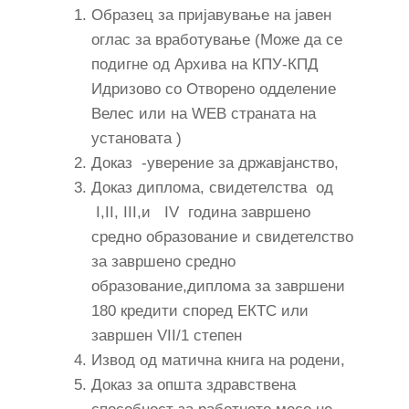
Образец за пријавување на јавен
оглас за вработување (Може да се
подигне од Архива на КПУ-КПД
Идризово со Отворено одделение
Велес или на WEB страната на
установата )
Доказ -уверение за државјанство,
Доказ диплома, свидетелства од
I,II, III,и IV година завршено
средно образование и свидетелство
за завршено средно
образование,диплома за завршени
180 кредити според ЕКТС или
завршен VII/1 степен
Извод од матична книга на родени,
Доказ за општа здравствена