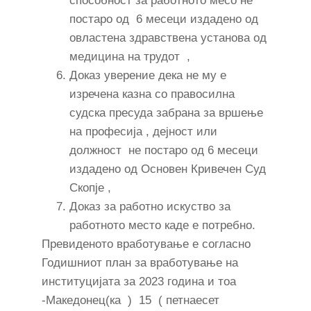
способност за работното месо не
постаро од 6 месеци издадено од
овластена здравствена установа од
медицина на трудот ,
Доказ уверение дека не му е
изречена казна со правосилна
судска пресуда забрана за вршење
на професија , дејност или
должност не постаро од 6 месеци
издадено од Основен Кривечен Суд
Скопје ,
Доказ за работно искуство за
работното место каде е потребно.
Превиденото вработување е согласно
Годишниот план за вработување на
институцијата за 2023 година и тоа
-Македонец(ка ) 15 ( петнаесет