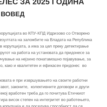
ЕЛЕС
ЗА 2025 ГОДИНА
ВОВЕД
корупцијата во КПУ-КПД Идризово со Отворено
резултата на заложбите на Владата на Република
в корупцијата, а има за цел преку детектирање
ругот на работа на установата да придонесе за
ечување на нејзино понатамошно појавување, за
о, како и квалитетен и ефикасен придонес во
новата е при извршувањето на своите работни
авот, законите, колективните договори и други
екој вработен треба да го почитува Етичкиот
ира висок степен на интегритет во работењето,
а корупција и да поседува способност да се