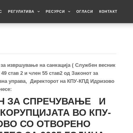
С
РЕГУЛАТИВА
РЕСУРСИ
ОГЛАСИ
КОНТАКТ
 за извршување н
a
санкација
(
Службен весник
 49 став 2 и член 55 став2 од Законот за
авна управа, Директорот на КПУ-КПД Идризово
несе
:
Н ЗА СПРЕЧУВАЊЕ И
 КОРУПЦИЈАТА
ВО КПУ-
ОВО СО ОТВОРЕНО