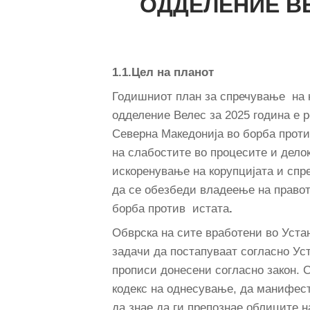
ОДДЕЛЕНИЕ В
1.1.Цел на планот
Годишниот план за спречување на 
одделение Велес за 2025 година е 
Северна Македонија во борба проти
на слабостите во процесите и делок
искоренување на корупцијата и спр
да се обезбеди владеење на правот
борба против истата
.
Обврска на сите вработени во Уста
задачи да постапуваат согласно Уст
прописи донесени согласно закон. С
кодекс на однесување, да манифест
да знае да ги препознае облиците н