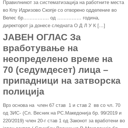
Правилникот за систематизација на работните места
во Кпу Идризово Скопје со отворено одделение во
Велес бр……………. од …………… година,
директорот ја донесе следната О Д Л У К […]
JAВЕН ОГЛАС За
вработување на
неопределено време на
70 (седумдесет) лица –
припадници на затворска
полиција
Врз основа на член 67 став 1 и став 2 вв со чл. 70
од ЗИС- (Сл. Весник на РС.Македонија бр. 99/2019 и
220/2019) член 20-г став 1 oд Законот за вработени во