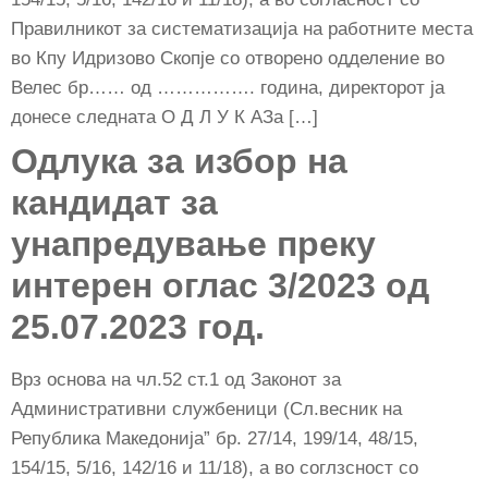
Правилникот за систематизација на работните места
во Кпу Идризово Скопје со отворено одделение во
Велес бр…… од ……………. година, директорот ја
донесе следната О Д Л У К АЗа […]
Одлука за избор на
кандидат за
унапредување преку
интерен оглас 3/2023 од
25.07.2023 год.
Врз основа на чл.52 ст.1 од Законот за
Административни службеници (Сл.весник на
Република Македонија” бр. 27/14, 199/14, 48/15,
154/15, 5/16, 142/16 и 11/18), а во соглзсност со