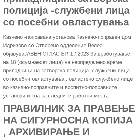
полиција -службени лица
со посебни овластувања
Казнено -поправана установа Казнено-поправен дом
Идризово со Отворено одделение Велес
објавуваЈАВЕН ОГЛАС БР. 1 / 2023 За вработување
на 18 (осумнаесет лица) на неопределено време
припадници на затворска полиција -службени лица
со посебни овластувања , овластено службено лице
во казнено-поправните и воспитно-поправните
установи и тоа за следните работни места
ПРАВИЛНИК ЗА ПРAВЕЊЕ
НА СИГУРНОСНА КОПИЈА
, АРХИВИРАЊЕ И