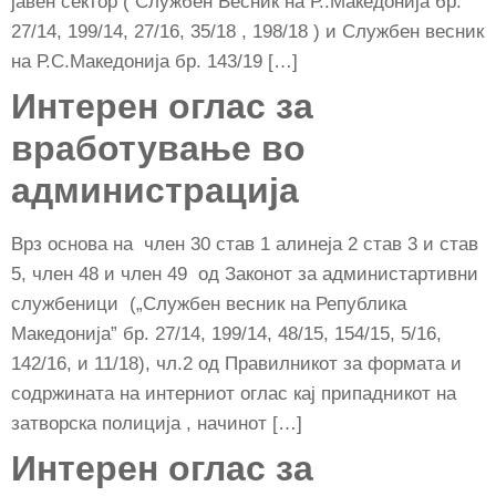
јавен сектор ( Службен Весник на Р..Македонија бр.
27/14, 199/14, 27/16, 35/18 , 198/18 ) и Службен весник
на Р.С.Македонија бр. 143/19 […]
Интерен оглас за
вработување во
администрација
Врз основа на член 30 став 1 алинеја 2 став 3 и став
5, член 48 и член 49 од Законот за администартивни
службеници („Службен весник на Република
Македонија” бр. 27/14, 199/14, 48/15, 154/15, 5/16,
142/16, и 11/18), чл.2 од Правилникот за формата и
содржината на интерниот оглас кај припадникот на
затворска полиција , начинот […]
Интерен оглас за