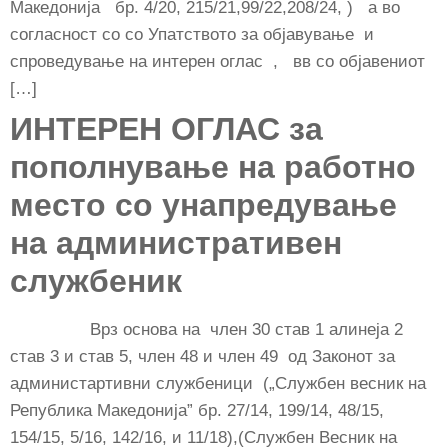
Македонија бр. 4/20, 215/21,99/22,208/24, ) а во
согласност со со Упатството за објавување и
спроведување на интерен оглас , вв со објавениот
[…]
ИНТЕРЕН ОГЛАС за
пополнување на работно
место со унапредување
на административен
службеник
Врз основа на член 30 став 1 алинеја 2
став 3 и став 5, член 48 и член 49 од Законот за
администартивни службеници („Службен весник на
Република Македонија” бр. 27/14, 199/14, 48/15,
154/15, 5/16, 142/16, и 11/18),(Службен Весник на