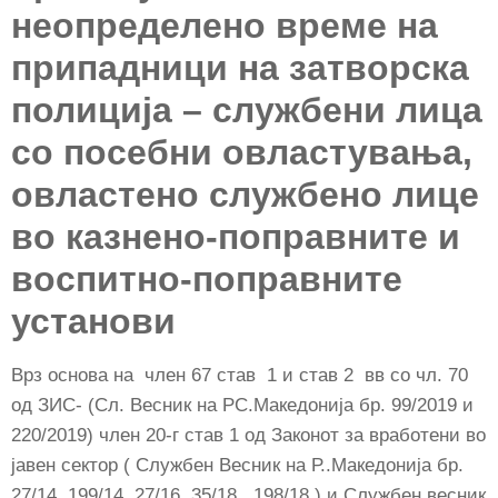
неопределено време на
припадници на затворска
полиција – службени лица
со посебни овластувања,
овластено службено лице
во казнено-поправните и
воспитно-поправните
установи
Врз основа на член 67 став 1 и став 2 вв со чл. 70
од ЗИС- (Сл. Весник на РС.Македонија бр. 99/2019 и
220/2019) член 20-г став 1 oд Законот за вработени во
јавен сектор ( Службен Весник на Р..Македонија бр.
27/14, 199/14, 27/16, 35/18 , 198/18 ) и Службен весник