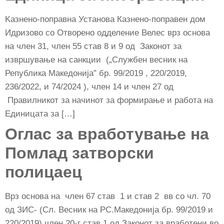
Kазнено-поправна Установа Казнено-поправен дом
Идризово со Отворено одделение Велес врз основа
на член 31, член 55 став 8 и 9 од Законот за
извршување на санкции („Службен весник на
Република Македонија” бр. 99/2019 , 220/2019,
236/2022, и 74/2024 ), член 14 и член 27 од
Правилникот за начинот за формирање и работа на
Единицата за […]
Оглас за вработување на
Помлад затворски
полицаец
Врз основа на член 67 став 1 и став 2 вв со чл. 70
од ЗИС- (Сл. Весник на РС.Македонија бр. 99/2019 и
220/2019) член 20-г став 1 oд Законот за вработени во