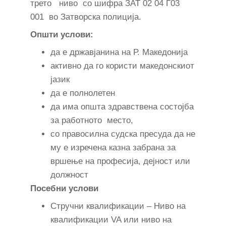
трето ниво со шифра ЗАТ 02 04 Г03
001 во Затворска полиција.
Општи услови:
да е државјанина на Р. Македонија
активно да го користи македонскиот
јазик
да е полнолетен
да има општа здравствена состојба
за работното место,
со правосилна судска пресуда да не
му е изречена казна забрана за
вршење на професија, дејност или
должност
Посебни услови
Стручни квалификации – Ниво на
квалификации VA или ниво на