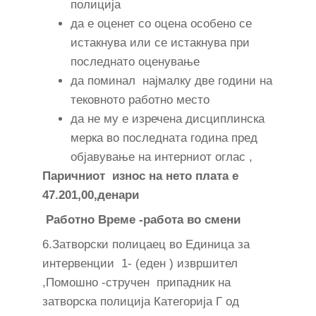
полиција
да е оценет со оцена особено се
истакнува или се истакнува при
последнато оценување
да поминал најмалку две години на
тековното работно место
да не му е изречена дисциплинска
мерка во последната година пред
објавување на интерниот оглас ,
Паричниот износ на нето плата е
47.201,00,денари
Работно Време -работа во смени
6.Затворски полицаец во Единица за
интервенции 1- (еден ) извршител
,Помошно -стручен припадник на
затворска полиција Категорија Г од