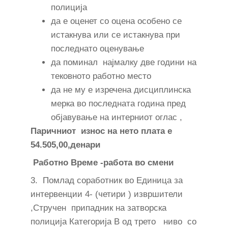
полиција
да е оценет со оцена особено се
истакнува или се истакнува при
последнато оценување
да поминал најмалку две години на
тековното работно место
да не му е изречена дисциплинска
мерка во последната година пред
објавување на интерниот оглас ,
Паричниот износ на нето плата е
54.505,00,денари
Работно Време -работа во смени
3. Помлад соработник во Единица за
интервенции 4- (четири ) извршители
,Стручен припадник на затворска
полиција Категорија В од трето ниво со