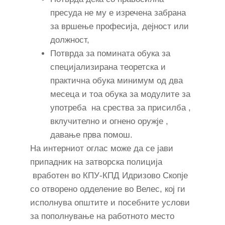
пресуда не му е изречена забрана
за вршење професија, дејност или
должност,
Потврда за помината обука за
специјализирана теоретска и
практична обука минимум од два
месеца и тоа обука за модулите за
употреба на срества за присилба ,
вклучително и огнено оружје ,
давање прва помош.
На интерниот оглас може да се јави
припадник на затворска полиција
вработен во КПУ-КПД Идризово Скопје
со отворено одделение во Велес, кој ги
исполнува општите и посебните услови
за пополнување на работното место