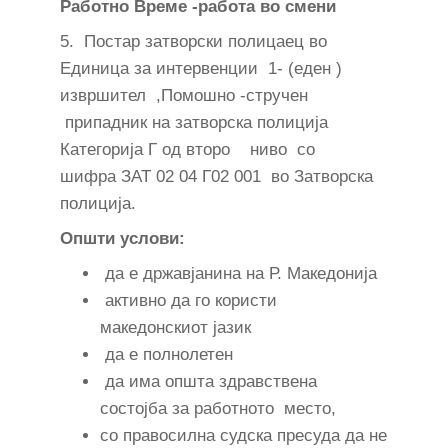
Работно Време -работа во смени
5. Постар затворски полицаец во
Единица за интервенции 1- (еден )
извршител ,Помошно -стручен
припадник на затворска полиција
Категорија Г од второ ниво со
шифра ЗАТ 02 04 Г02 001 во Затворска
полиција.
Општи услови:
да е државјанина на Р. Македонија
активно да го користи
македонскиот јазик
да е полнолетен
да има општа здравствена
состојба за работното место,
со правосилна судска пресуда да не