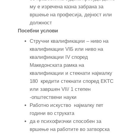
му е изречена казна забрана за
вршење на професија, дејност или
должност
Посебни услови
Стручни квалификации – ниво на
квалификации VIБ или ниво на
квалификации IV според
Македонската рамка на
квалификации и стекнати најмалку
180 кредити стекнати според ЕКТС
или завршен VII/ 1 степен
-општествени науки
Работно искуство најмалку пет
години во струката
да е психофизчки способен за
вршење на работите во затворска