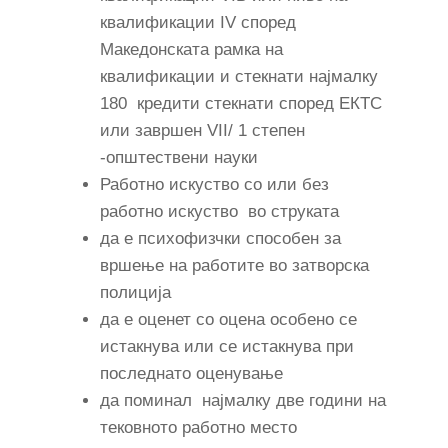
квалификации IV според
Македонската рамка на
квалификации и стекнати најмалку
180 кредити стекнати според ЕКТС
или завршен VII/ 1 степен
-општествени науки
Работно искуство со или без
работно искуство во струката
да е психофизчки способен за
вршење на работите во затворска
полиција
да е оценет со оцена особено се
истакнува или се истакнува при
последнато оценување
да поминал најмалку две години на
тековното работно место