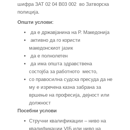
шифра ЗАТ 02 04 В03 002 во Затворска
полиција.
Општи услови:
да е државјанина на Р. Македонија
активно да го користи
македонскиот јазик
да е полнолетен
да има општа здравствена
состојба за работното место,
со правосилна судска пресуда да не
му е изречена казна забрана за
вршење на професија, дејност или
должност
Посебни услови
Стручни квалификации – ниво на
квалификации VIБ или ниво на