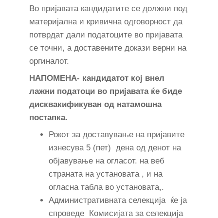
Во пријавата кандидатите се должни под
материјална и кривична одговорност да
потврдат дали податоците во пријавата
се точни, а доставените докази верни на
оргиналот.
НAПОМЕНА- кандидатот кој внел
лажни податоци во пријавата ќе биде
дисквакификуван од натамошна
постапка.
Рокот за доставување на пријавите
изнесува 5 (пет) дена од денот на
објавување на огласот. на веб
страната на установата , и на
огласна табла во установата,.
Административната селекцијa ќе ја
спроведе Комисијата за селекција