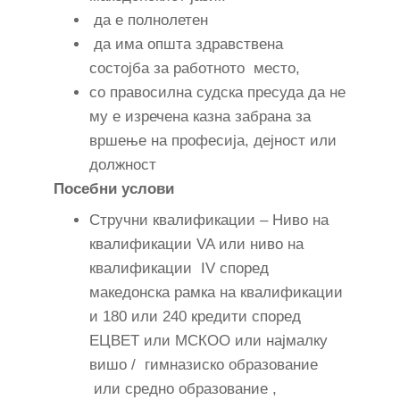
да е полнолетен
да има општа здравствена
состојба за работното место,
со правосилна судска пресуда да не
му е изречена казна забрана за
вршење на професија, дејност или
должност
Посебни услови
Стручни квалификации – Ниво на
квалификации VA или ниво на
квалификации IV според
македонска рамка на квалификации
и 180 или 240 кредити според
ЕЦВЕТ или МСКОО или најмалку
вишо / гимназиско образование
или средно образование ,