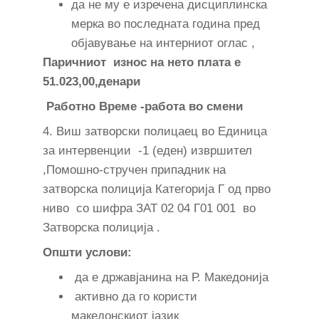
да не му е изречена дисциплинска
мерка во последната година пред
објавување на интерниот оглас ,
Паричниот износ на нето плата е
51.023,00,денари
Работно Време -работа во смени
4. Виш затворски полицаец во Единица
за интервенции -1 (еден) извршител
,Помошно-стручен припадник на
затворска полиција Категорија Г од прво
ниво со шифра ЗАТ 02 04 Г01 001 во
Затворска полиција .
Општи услови:
да е државјанина на Р. Македонија
активно да го користи
македонскиот јазик