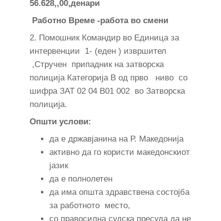
56.628,,00,денари
Работно Време -работа во смени
2. Помошник Командир во Единица за
интервенции 1- (еден ) извршител
,Стручен припадник на затворска
полиција Категорија В од прво ниво со
шифра ЗАТ 02 04 В01 002 во Затворска
полиција.
Општи услови:
да е државјанина на Р. Македонија
активно да го користи македонскиот
јазик
да е полнолетен
да има општа здравствена состојба
за работното место,
со правосилна судска пресуда да не