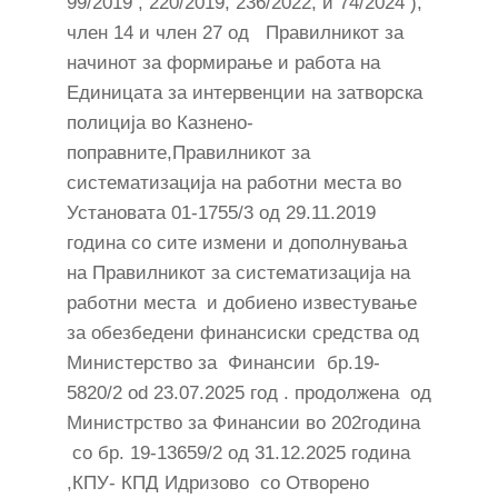
99/2019 , 220/2019, 236/2022, и 74/2024 ),
член 14 и член 27 од Правилникот за
начинот за формирање и работа на
Единицата за интервенции на затворска
полиција во Казнено-
поправните,Правилникот за
систематизација на работни места во
Установата 01-1755/3 од 29.11.2019
година со сите измени и дополнувања
на Правилникот за систематизација на
работни места и добиено известување
за обезбедени финансиски средства од
Министерство за Финансии бр.19-
5820/2 od 23.07.2025 год . продолжена од
Министрство за Финансии во 202година
со бр. 19-13659/2 од 31.12.2025 година
,КПУ- КПД Идризово со Отворено