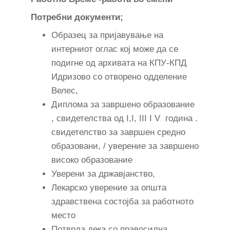
Потребни документи;
Образец за пријавување на
интерниот оглас кој може да се
подигне од архивата на КПУ-КПД
Идризово со отворено одделение
Велес,
Диплома за завршено образование
, свидетелства од I,I, III I V година .
свидетелство за завршен средно
образовани, / уверение за завршено
високо образование
Уверени за државјанство,
Лекарско уверение за општа
здравствена состојба за работното
место
Потврда дека со правосилна