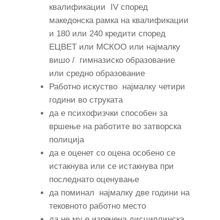
квалификации IV според
македонска рамка на квалификации
и 180 или 240 кредити според
ЕЦВЕТ или МСКОО или најмалку
вишо / гимназиско образование
или средно образование
Работно искуство најмалку четири
години во струката
да е психофизчки способен за
вршење на работите во затворска
полиција
да е оценет со оцена особено се
истакнува или се истакнува при
последнато оценување
да поминал најмалку две години на
тековното работно место
да не му е изречена дисциплинска