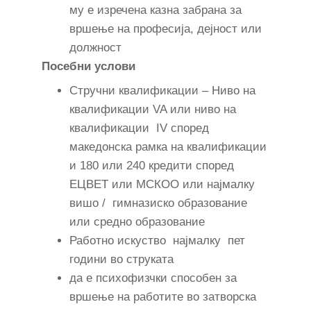
му е изречена казна забрана за
вршење на професија, дејност или
должност
Посебни услови
Стручни квалификации – Ниво на
квалификации VA или ниво на
квалификации IV според
македонска рамка на квалификации
и 180 или 240 кредити според
ЕЦВЕТ или МСКОО или најмалку
вишо / гимназиско образование
или средно образование
Работно искуство најмалку пет
години во струката
да е психофизчки способен за
вршење на работите во затворска