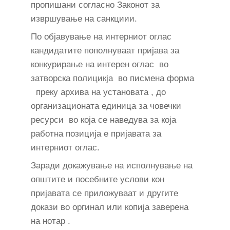
пропишани согласно Законот за
извршување на санкциии.
По објавување на интерниот оглас
кандидатите пополнуваат пријава за
конкурирање на интерен оглас во
затворска полицикја во писмена форма
преку архива на установата , до
организационата единица за човечки
ресурси во која се наведува за која
работна позиција е пријавата за
интерниот оглас.
Заради докажување на исполнување на
општите и посебните услови кон
пријавата се приложуваат и другите
докази во оргинал или копија заверена
на нотар .