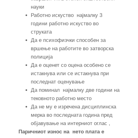
науки
Работно искуство најмалку 3
години работно искуство во
струката
Да е психофизчки способен за
вршење на работите во затворска
полиција
Да е оценет со оцена особено се
истакнува или се истакнува при
последнат оценување
Да поминал најмалку две години на
тековното работно место
Да не му е изречена дисциплинска
мерка во последната година пред
објавување на интерниот оглас ,
Паричниот износ на нето плата е