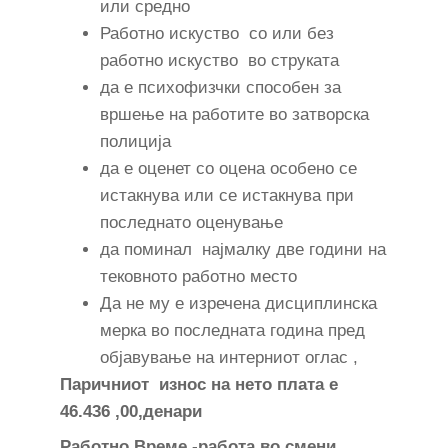
или средно
Работно искуство со или без
работно искуство во струката
да е психофизчки способен за
вршење на работите во затворска
полиција
да е оценет со оцена особено се
истакнува или се истакнува при
последнато оценување
да поминал најмалку две години на
тековното работно место
Да не му е изречена дисциплинска
мерка во последната година пред
објавување на интерниот оглас ,
Паричниот износ на нето плата е
46.436 ,00,денари
Работно Време -работа во смени