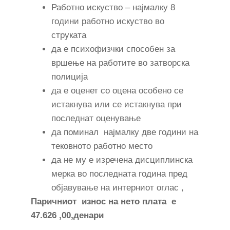
Работно искуство – најмалку 8
години работно искуство во
струката
да е психофизчки способен за
вршење на работите во затворска
полиција
да е оценет со оцена особено се
истакнува или се истакнува при
последнат оценување
да поминал најмалку две години на
тековното работно место
да не му е изречена дисциплинска
мерка во последната година пред
објавување на интерниот оглас ,
Паричниот износ на нето плата е
47.626 ,00,денари