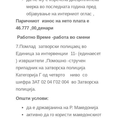
мерка во последната година пред
објавување на интерниот оглас ,
Паричниот износ на нето плата е
46.777 ,00,денари
Работно Време -работа во смени
7.Помлад затворски полицаец во
Единица за интервенции 11- (единаесет
) извршители ,Помошно -стручен
припадник на затворска полиција
Категорија Г од четврто ниво со
шифра ЗАТ 02 04 Г02 004 во Затворска
полиција.
Општи услови:
да е државјанина на Р. Македонија
активно да го користи македонскиот